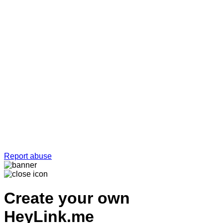
Report abuse
Create your own
HeyLink.me