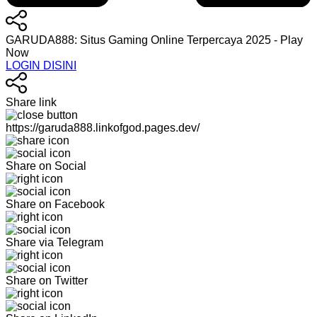
GARUDA888: Situs Gaming Online Terpercaya 2025 - Play
Now
LOGIN DISINI
Share link
https://garuda888.linkofgod.pages.dev/
Share on Social
Share on Facebook
Share via Telegram
Share on Twitter