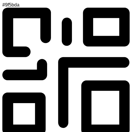
#9f5bda