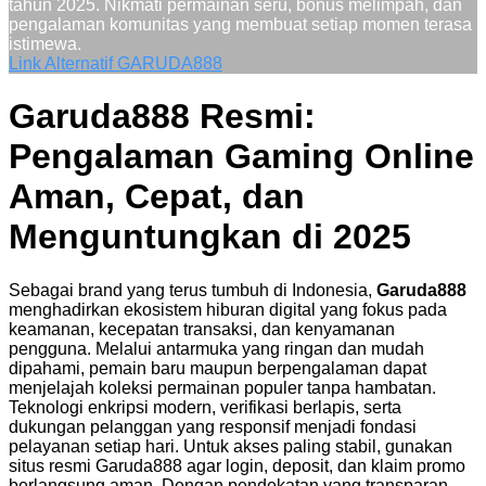
tahun 2025. Nikmati permainan seru, bonus melimpah, dan
pengalaman komunitas yang membuat setiap momen terasa
istimewa.
Link Alternatif GARUDA888
Garuda888 Resmi:
Pengalaman Gaming Online
Aman, Cepat, dan
Menguntungkan di 2025
Sebagai brand yang terus tumbuh di Indonesia,
Garuda888
menghadirkan ekosistem hiburan digital yang fokus pada
keamanan, kecepatan transaksi, dan kenyamanan
pengguna. Melalui antarmuka yang ringan dan mudah
dipahami, pemain baru maupun berpengalaman dapat
menjelajah koleksi permainan populer tanpa hambatan.
Teknologi enkripsi modern, verifikasi berlapis, serta
dukungan pelanggan yang responsif menjadi fondasi
pelayanan setiap hari. Untuk akses paling stabil, gunakan
situs resmi Garuda888
agar login, deposit, dan klaim promo
berlangsung aman. Dengan pendekatan yang transparan,