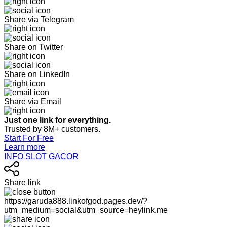
Share via Telegram
Share on Twitter
Share on LinkedIn
Share via Email
Just one link for everything.
Trusted by 8M+ customers.
Start For Free
Learn more
INFO SLOT GACOR
Share link
https://garuda888.linkofgod.pages.dev/?
utm_medium=social&utm_source=heylink.me