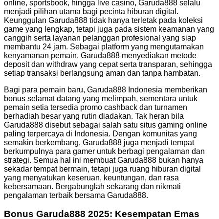
online, sportsbook, hingga live casino, Garuda888 selalu
menjadi pilihan utama bagi pecinta hiburan digital.
Keunggulan Garuda888 tidak hanya terletak pada koleksi
game yang lengkap, tetapi juga pada sistem keamanan yang
canggih serta layanan pelanggan profesional yang siap
membantu 24 jam. Sebagai platform yang mengutamakan
kenyamanan pemain, Garuda888 menyediakan metode
deposit dan withdraw yang cepat serta transparan, sehingga
setiap transaksi berlangsung aman dan tanpa hambatan.
Bagi para pemain baru,
Garuda888 Indonesia
memberikan
bonus selamat datang yang melimpah, sementara untuk
pemain setia tersedia promo cashback dan turnamen
berhadiah besar yang rutin diadakan. Tak heran bila
Garuda888 disebut sebagai salah satu situs gaming online
paling terpercaya di Indonesia. Dengan komunitas yang
semakin berkembang, Garuda888 juga menjadi tempat
berkumpulnya para gamer untuk berbagi pengalaman dan
strategi. Semua hal ini membuat Garuda888 bukan hanya
sekadar tempat bermain, tetapi juga ruang hiburan digital
yang menyatukan keseruan, keuntungan, dan rasa
kebersamaan. Bergabunglah sekarang dan nikmati
pengalaman terbaik bersama Garuda888.
Bonus Garuda888 2025: Kesempatan Emas