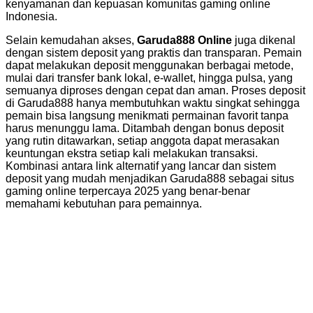
kenyamanan dan kepuasan komunitas gaming online
Indonesia.
Selain kemudahan akses,
Garuda888 Online
juga dikenal
dengan sistem deposit yang praktis dan transparan. Pemain
dapat melakukan deposit menggunakan berbagai metode,
mulai dari transfer bank lokal, e-wallet, hingga pulsa, yang
semuanya diproses dengan cepat dan aman. Proses deposit
di Garuda888 hanya membutuhkan waktu singkat sehingga
pemain bisa langsung menikmati permainan favorit tanpa
harus menunggu lama. Ditambah dengan bonus deposit
yang rutin ditawarkan, setiap anggota dapat merasakan
keuntungan ekstra setiap kali melakukan transaksi.
Kombinasi antara link alternatif yang lancar dan sistem
deposit yang mudah menjadikan Garuda888 sebagai situs
gaming online terpercaya 2025 yang benar-benar
memahami kebutuhan para pemainnya.