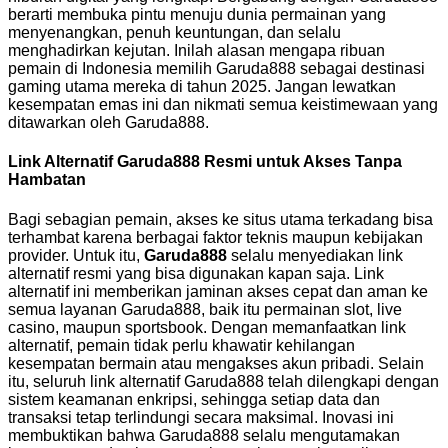
berarti membuka pintu menuju dunia permainan yang
menyenangkan, penuh keuntungan, dan selalu
menghadirkan kejutan. Inilah alasan mengapa ribuan
pemain di Indonesia memilih Garuda888 sebagai destinasi
gaming utama mereka di tahun 2025. Jangan lewatkan
kesempatan emas ini dan nikmati semua keistimewaan yang
ditawarkan oleh Garuda888.
Link Alternatif Garuda888 Resmi untuk Akses Tanpa
Hambatan
Bagi sebagian pemain, akses ke situs utama terkadang bisa
terhambat karena berbagai faktor teknis maupun kebijakan
provider. Untuk itu,
Garuda888
selalu menyediakan link
alternatif resmi yang bisa digunakan kapan saja. Link
alternatif ini memberikan jaminan akses cepat dan aman ke
semua layanan Garuda888, baik itu permainan slot, live
casino, maupun sportsbook. Dengan memanfaatkan link
alternatif, pemain tidak perlu khawatir kehilangan
kesempatan bermain atau mengakses akun pribadi. Selain
itu, seluruh link alternatif Garuda888 telah dilengkapi dengan
sistem keamanan enkripsi, sehingga setiap data dan
transaksi tetap terlindungi secara maksimal. Inovasi ini
membuktikan bahwa Garuda888 selalu mengutamakan